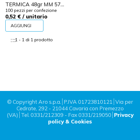
TERMICA 48gr MM 57
D.38 F.12 BIANCHI
100 pezzi per confezione
0,52 €
/ unitario
ECO-PACK FSC
AGGIUNGI
1 - 1 di 1 prodotto
© Copyright Aro s.p.a.
P.IVA 01723810121
Via per
Cedrate, 292 - 21044 Cavaria con Premezzo
(VA)
Tel. 0331/212309 - Fax 0331/219050
Privacy
policy & Cookies